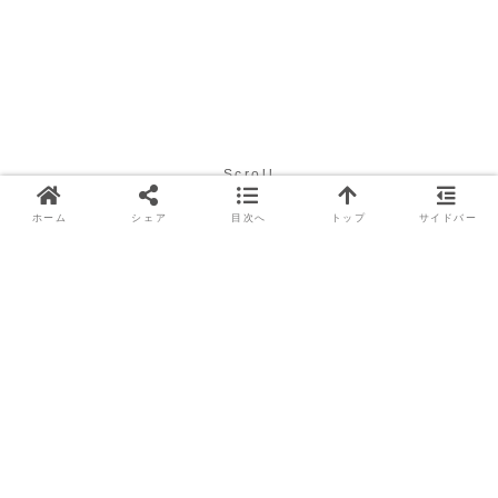
Scroll
ホーム
シェア
目次へ
トップ
サイドバー
アスベスト問題につ
いて、お困りなら是